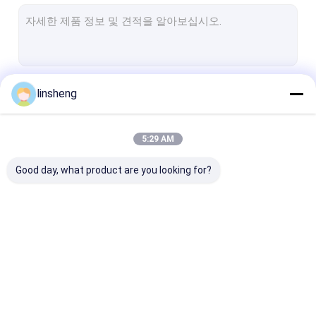
관모양 선형 작동기
트럭 주차 감지 센서
트럭 후방 시계 카메라 시스템
계속하다
linsheng
파워 윈도우 모터 장비
중심 잠금형 작동기
5:29 AM
우리의 카테고리
차량 보안 경보 시스템
Good day, what product are you looking for?
선 작동기 제어기들
전기적 선형 작동기
아주 튼튼하 선형
기