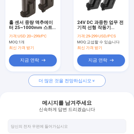
공장 여행
품질 관리
홀 센서 중량 액추에이
24V DC 과중한 업무 전
터 25~1000mm 스트로
기적 선형 작동기
연락주세요
크 IP69K 자동 오비닝
6000N IP69 저소음
가격:
USD 20~299/PC
가격:
29-299 USD/PCS
스프레이어
MOQ:
1개
MOQ:
교섭할 수 있습니다
뉴스
최신 가격 받기
최신 가격 받기
인용문을 요구하세요
지금 연락
지금 연락
더 많은 것을 전망하십시오
선 작동기 제어기들
전기적 선형 작동기
메시지를 남겨주세요
신속하게 답변 드리겠습니다
아주 튼튼하 선형 작동기
칼럼 작동기를 높이기