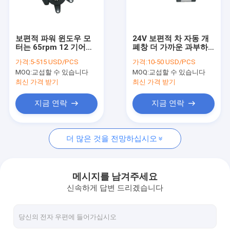
공장 여행
품질 관리
보편적 파워 윈도우 모
24V 보편적 차 자동 개
터는 65rpm 12 기어
폐창 더 가까운 과부하
연락주세요
22A 보편적 전기창 규제
방지
가격:
5-515 USD/PCS
가격:
10-50 USD/PCS
기관을 장비를 답니다
MOQ:
교섭할 수 있습니다
MOQ:
교섭할 수 있습니다
뉴스
최신 가격 받기
최신 가격 받기
인용문을 요구하세요
지금 연락
지금 연락
더 많은 것을 전망하십시오
선 작동기 제어기들
전기적 선형 작동기
메시지를 남겨주세요
신속하게 답변 드리겠습니다
아주 튼튼하 선형 작동기
칼럼 작동기를 높이기