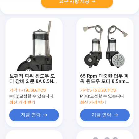
요구 사항 제공
보편적 파워 윈도우 모
65 Rpm 과중한 업무 파
터 장비 2 문 8A 8.5Nm
워 윈도우 모터 8.5nm
은 종류 CE를 빼앗습니
자동차 윈도 조절자 모
가격:
1~19USD/PCS
가격:
5-15 USD/PCS
다
터
MOQ:
교섭할 수 있습니다
MOQ:
교섭할 수 있습니다
최신 가격 받기
최신 가격 받기
지금 연락
지금 연락