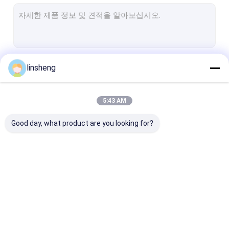
관모양 선형 작동기
트럭 주차 감지 센서
트럭 후방 시계 카메라 시스템
계속하다
linsheng
파워 윈도우 모터 장비
중심 잠금형 작동기
5:43 AM
우리의 카테고리
차량 보안 경보 시스템
Good day, what product are you looking for?
선 작동기 제어기들
전기적 선형 작동기
아주 튼튼하 선형
기