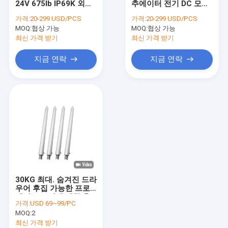
24V 675lb IP69K 외부
추에이터 전기 DC 모터
관모양 선형 작동기
모터 조절 스코트
산업용 방수
가격:
20-299 USD/PCS
가격:
20-299 USD/PCS
MOQ:
트럭 주차 감지 센서
협상 가능
MOQ:
협상 가능
최신 가격 받기
최신 가격 받기
트럭 후방 시계 카메라 시스템
지금 연락
지금 연락
파워 윈도우 모터 장비
중심 잠금형 작동기
차량 보안 경보 시스템
30KG 최대. 숨겨진 드라
우어 후집 가능한 프로
젝터 스크린에 대한 추
가격:
USD 69~99/PC
진력 30mm 작은 튜브
MOQ:
2
액추에터
최신 가격 받기