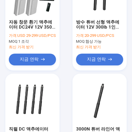
공장 여행
품질 관리
자동 창문 환기 액추에
방수 튜버 선형 액추에
이터 DC24V 12V 3500
이터 12V 300lb 1인치
연락주세요
추력 원격 제어 시스템
~ 30인치 스트로크
가격:
USD 29-299 USD/PCS
가격:
20-299 USD/PCS
MOQ:
1 조각
MOQ:
협상 가능
뉴스
최신 가격 받기
최신 가격 받기
인용문을 요구하세요
지금 연락
지금 연락
선 작동기 제어기들
전기적 선형 작동기
아주 튼튼하 선형 작동기
칼럼 작동기를 높이기
직렬 DC 액추에이터
3000N 튜버 라인어 액