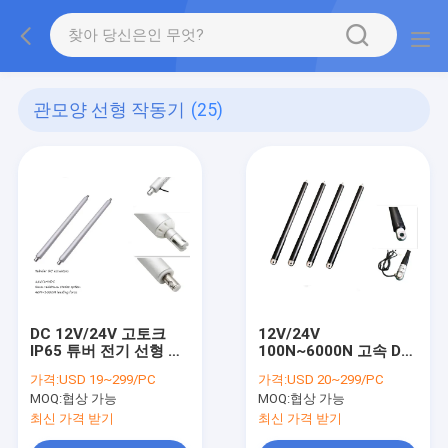
관모양 선형 작동기
(25)
DC 12V/24V 고토크
12V/24V
IP65 튜버 전기 선형 액
100N~6000N 고속 DC
추에이터
모터 튜버 라인어 액추
가격:
USD 19~299/PC
가격:
USD 20~299/PC
에터
MOQ:
협상 가능
MOQ:
협상 가능
최신 가격 받기
최신 가격 받기