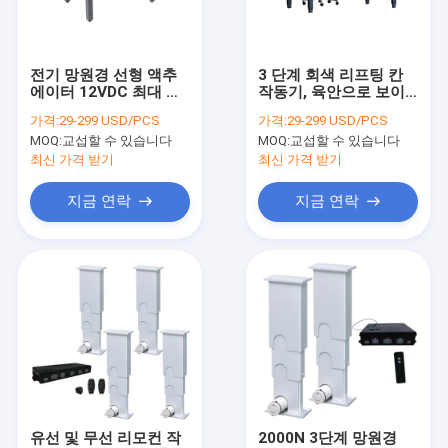
공장 여행
품질 관리
전기 망원경 선형 액추
3 단계 회색 리프팅 칸
에이터 12VDC 최대 길
작동기, 육안으로 보이
연락주세요
이 1200mm
지 않는 전기적 실린더
가격:
29-299 USD/PCS
가격:
29-299 USD/PCS
선형 작동기
MOQ:
교섭할 수 있습니다
MOQ:
교섭할 수 있습니다
뉴스
최신 가격 받기
최신 가격 받기
인용문을 요구하세요
지금 연락
지금 연락
선 작동기 제어기들
전기적 선형 작동기
아주 튼튼하 선형 작동기
칼럼 작동기를 높이기
유선 및 무선 리모컨 작
2000N 3단계 망원경