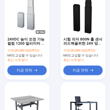
24VDC 높이 조정 가능
시험 의자 800N 홀 센서
컬럼 1200 밀리미터 선
피드백을위한 24V 망원
형 작동기 리프팅 칸
경 리프팅 컬럼 액추에
가격:
29-299 USD/PCS
가격:
29-299 USD/PCS
터
MOQ:
교섭할 수 있습니다
MOQ:
교섭할 수 있습니다
최신 가격 받기
최신 가격 받기
지금 연락
지금 연락
집
제품
우리에 대하여