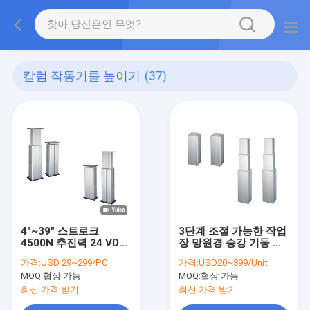
칼럼 작동기를 높이기
(37)
4"~39" 스트로크
3단계 조절 가능한 작업
4500N 추진력 24 VDC
장 망원경 승강 기둥 작
선형 리프트 컬럼 액추
동 장치
가격:
USD 29~299/PC
가격:
USD20~399/Unit
에이터
MOQ:
협상 가능
MOQ:
협상 가능
최신 가격 받기
최신 가격 받기