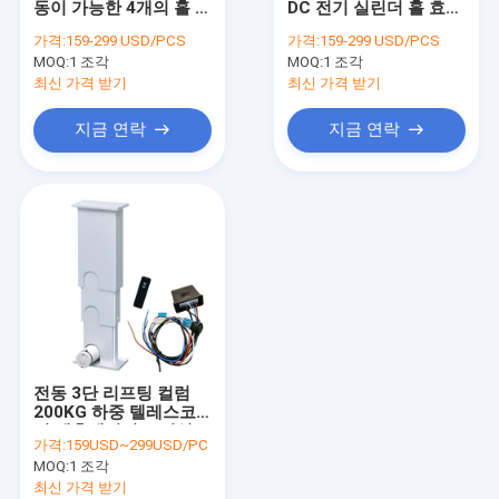
동이 가능한 4개의 홀 효
DC 전기 실린더 홀 효과
관모양 선형 작동기
과 텔레스코픽 전동 컬
동기화 제어 시스템
가격:
159-299 USD/PCS
가격:
159-299 USD/PCS
럼 DC24V
MOQ:
트럭 주차 감지 센서
1 조각
MOQ:
1 조각
최신 가격 받기
최신 가격 받기
트럭 후방 시계 카메라 시스템
지금 연락
지금 연락
파워 윈도우 모터 장비
중심 잠금형 작동기
차량 보안 경보 시스템
전동 3단 리프팅 컬럼
200KG 하중 텔레스코
픽 액추에이터 조절식
가격:
159USD~299USD/PC
플랫폼용 24V DC
MOQ:
1 조각
최신 가격 받기