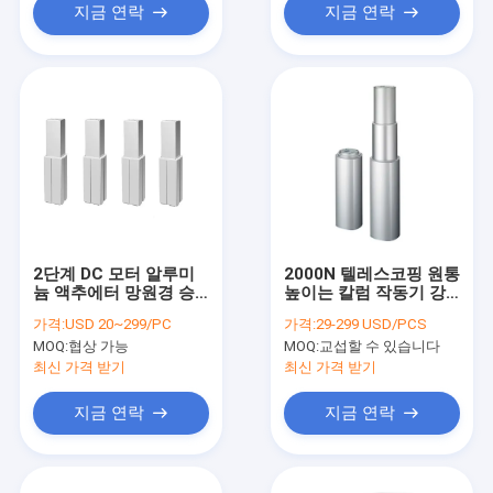
지금 연락
지금 연락
2단계 DC 모터 알루미
2000N 텔레스코핑 원통
늄 액추에터 망원경 승
높이는 칼럼 작동기 강
강 기둥
력한 200 - 400 밀리미
가격:
USD 20~299/PC
가격:
29-299 USD/PCS
터는 공을 칩니다
MOQ:
협상 가능
MOQ:
교섭할 수 있습니다
최신 가격 받기
최신 가격 받기
지금 연락
지금 연락