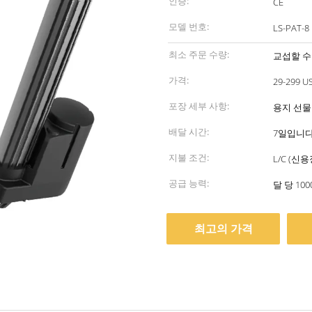
인증:
CE
모델 번호:
LS-PAT-8
최소 주문 수량:
교섭할 수
가격:
29-299 U
포장 세부 사항:
용지 선물 상
배달 시간:
7일입니
지불 조건:
L/C (신
공급 능력:
달 당 100
최고의 가격