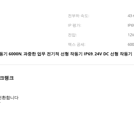
전부하 속도:
43
IP 평가:
IP6
전압:
12
맥스 공세:
60
기 6000N
과중한 업무 전기적 선형 작동기 IP69
24V DC 선형 작동기
,
,
 크랭크
 전환합니다
다