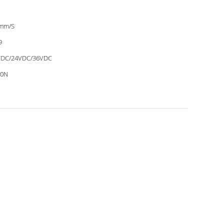
 mm/S
9
VDC/24VDC/36VDC
00N