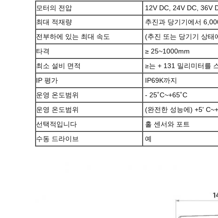
모터의 전압
12V DC, 24V DC, 36V
최대 적재량
추진과 당기기에서 6,00
전부하에 있는 최대 속도
(추진 또는 당기기 상태에서
타격
≥ 25~1000mm
최소 설비 면적
≥는 + 131 밀리미터
IP 평가
IP69K까지
운영 온도범위
- 25˚C~+65˚C
운영 온도범위
(완전한 성능에) +5' C~+
선택적입니다
홀 센서와 포트
수동 드라이브
예