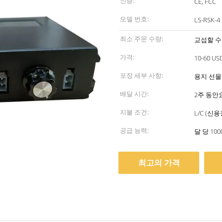
인증:
CE, FCC
모델 번호:
LS-RSK-4
최소 주문 수량:
교섭할 수
가격:
10-60 US
포장 세부 사항:
용지 선물 상
배달 시간:
2주 동안
지불 조건:
L/C (신
공급 능력:
달 당 100
최고의 가격