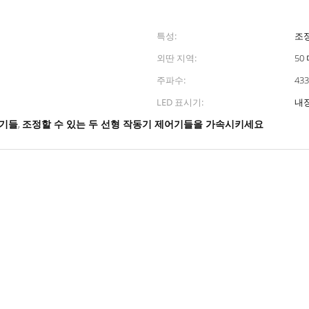
특성:
조
외딴 지역:
50
주파수:
43
LED 표시기:
어기들
조정할 수 있는 두 선형 작동기 제어기들을 가속시키세요
,
명