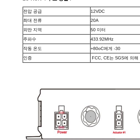
전압 공급
12VDC
최대 전류
20A
외딴 지역
50 미터
주파수
433.92MHz
작동 온도
+80oC에게 -30
인증
FCC, CE는 SGS에 