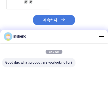
계속하다
linsheng
추천된 제품
3:42 AM
Good day, what product are you looking for?
24V DC 자동차 카메라
고체촬상소자카메라 모
모니터로 카메라
시스템 ECU 활동적 백
니터 시스템 IP66은 4
털 무선 백업 카
업 반대 센서 장비
대 관점 카메라와 24V
스템을 주차하는 
백업 카메라를 방수 처
CMOS 후방
리합니다
최고의 가격
최고의 가격
최고의 