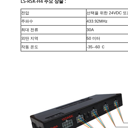
LS-RSK-H4
주요 상술 :
전압
선택을 위한 24VDC 또
주파수
433.92MHz
최대 전류
30A
외딴 지역
50 미터
작동 온도
-35--60 Ｃ