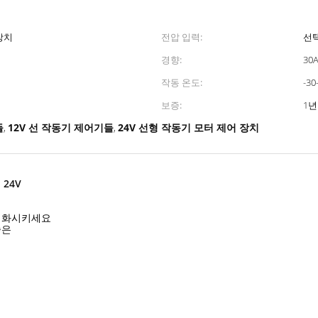
장치
전압 입력:
선택
경향:
30
작동 온도:
-30
보증:
1
들
12V 선 작동기 제어기들
24V 선형 작동기 모터 제어 장치
,
,
24V
동기화시키세요
좋은