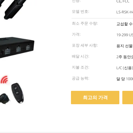
인증:
CE, FCC
모델 번호:
LS-RSK-H
최소 주문 수량:
교섭할 수
가격:
19-299 U
포장 세부 사항:
용지 선물 상
배달 시간:
2주 동안
지불 조건:
L/C (신
공급 능력:
달 당 100
최고의 가격