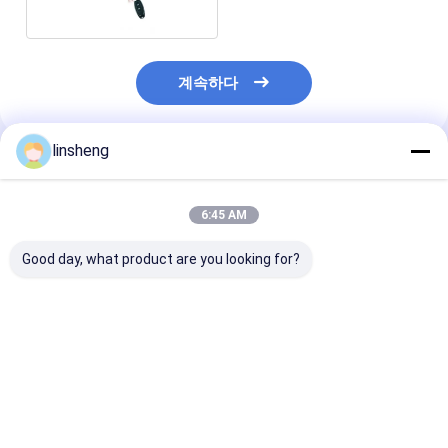
계속하다
linsheng
추천된 제품
6:45 AM
Good day, what product are you looking for?
12VDC 속도 조절 전기
24V 15A 무선 리모컨
원격 제어 4500
액추에이터 제어 키트
포함 선형 액추에이터
로 24V 2 단계 
6000N 무선 원격 제어
컨트롤러 IP66
프팅 컬럼
최고의 가격
최고의 가격
최고의 