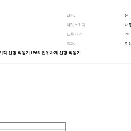
컬러:
은
리밋스위치:
내
표준 타격:
20
특화:
기적 선형 작동기 IP66
전위차계 선형 작동기
,