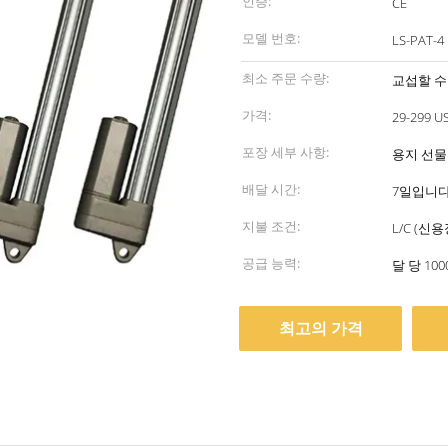
인증:
CE
모델 번호:
LS-PAT-4
최소 주문 수량:
교섭할 수
가격:
29-299 U
포장 세부 사항:
용지 선물 상
배달 시간:
7일입니
지불 조건:
L/C (신
공급 능력:
달 당 100
최고의 가격