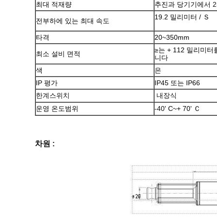
최대 적재량
추진과 당기기에서
2
19.2 밀리미터 / Ｓ
전부하에 있는 최대 속도
타격
20~350mm
≥는 + 112 밀리미
최소 설비 면적
니다
색
은
IP 평가
IP45 또는 IP66
한계스위치
내장식
운영 온도범위
-40
' C~+ 70' Ｃ
차원 :