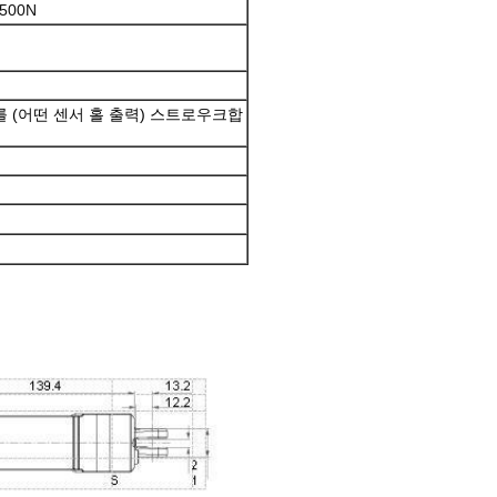
500N
터를 (어떤 센서 홀 출력) 스트로우크합