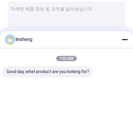
관모양 선형 작동기
트럭 주차 감지 센서
트럭 후방 시계 카메라 시스템
계속하다
linsheng
파워 윈도우 모터 장비
중심 잠금형 작동기
7:02 AM
우리의 카테고리
차량 보안 경보 시스템
Good day, what product are you looking for?
선 작동기 제어기들
전기적 선형 작동기
아주 튼튼하 선형
기