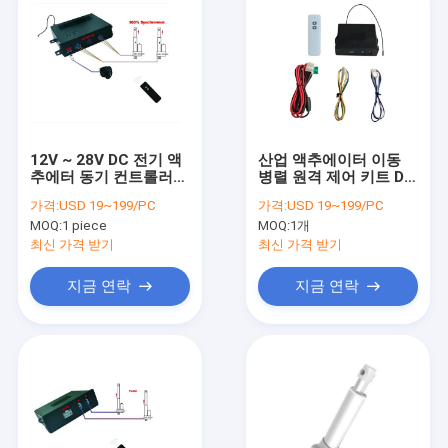
12V ~ 28V DC 전기 액
산업 액추에이터 이동
추에터 동기 컨트롤러
병렬 원격 제어 키트 DC
무선 원격 제어
12V 30A 2 채널
가격:
USD 19~199/PC
가격:
USD 19~199/PC
MOQ:
1 piece
MOQ:
1개
최신 가격 받기
최신 가격 받기
지금 연락
지금 연락
집
제품
우리에 대하여