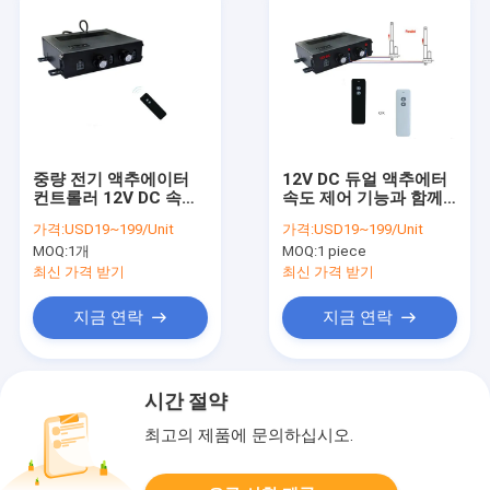
중량 전기 액추에이터
12V DC 듀얼 액추에터
컨트롤러 12V DC 속도
속도 제어 기능과 함께
포텐티오미터에 의해 조
무선 원격 제어 키트
가격:
USD19~199/Unit
가격:
USD19~199/Unit
절
MOQ:
1개
MOQ:
1 piece
최신 가격 받기
최신 가격 받기
지금 연락
지금 연락
시간 절약
최고의 제품에 문의하십시오.