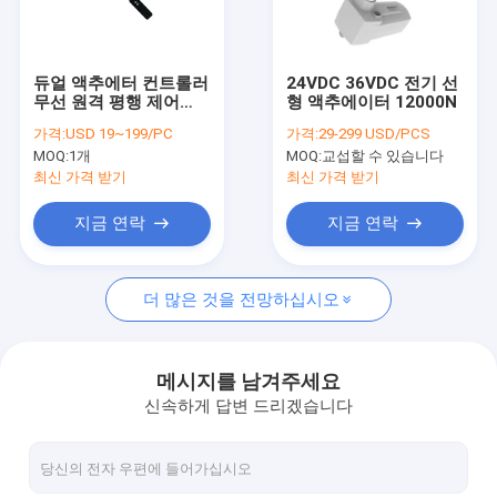
공장 여행
품질 관리
듀얼 액추에터 컨트롤러
24VDC 36VDC 전기 선
무선 원격 평행 제어
형 액추에이터 12000N
연락주세요
12V DC 30A CE
가격:
USD 19~199/PC
가격:
29-299 USD/PCS
MOQ:
1개
MOQ:
교섭할 수 있습니다
뉴스
최신 가격 받기
최신 가격 받기
인용문을 요구하세요
지금 연락
지금 연락
더 많은 것을 전망하십시오
선 작동기 제어기들
전기적 선형 작동기
메시지를 남겨주세요
신속하게 답변 드리겠습니다
아주 튼튼하 선형 작동기
칼럼 작동기를 높이기